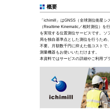
概要
「ichimill」はGNSS（全球測位
（Realtime Kinematic／相
を実現する位置測位サービスです。ソフ
局を独自基準点とした測位を行うため
不要。月額数千円に抑えた低コストで、
測量機器もお使いいただけます。
本資料ではサービスの詳細やご利用プ