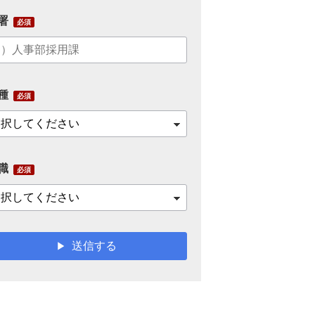
署
種
職
送信する