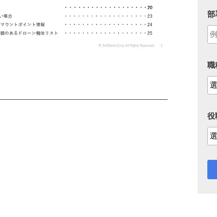
部
職
役