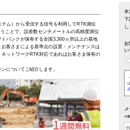
本
下
衛星システム）から受信する信号を利用してRTK測位
し
対測位）を行うことで、誤差数センチメートルの高精度測位
トバンクが保有する全国3,300ヵ所以上の基地
お
、お客さまによる基準点の設置・メンテナンスは
い
ネットワークRTK対応であればお客さま保有の
ランについてご紹介します。
メ
※業