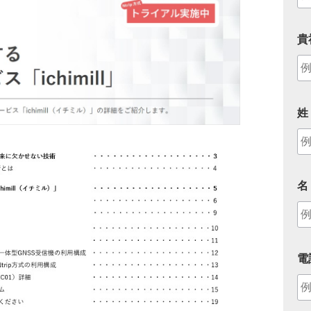
貴
姓
名
電