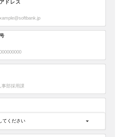
アドレス
号