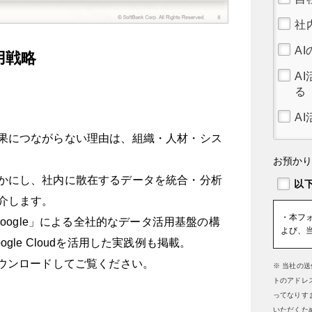
社
A
用戦略
A
る
A
果につながらない理由は、組織・人材・シス
お預か
かにし、社内に散在するデータを統合・分析
介します。
・本フ
oogle」による全社的なデータ活用基盤の構
よび、
le Cloudを活用した実践例も掲載。
ダウンロードしてご覧ください。
※ 当社の
トのアドレ
ってなりす
いただくた