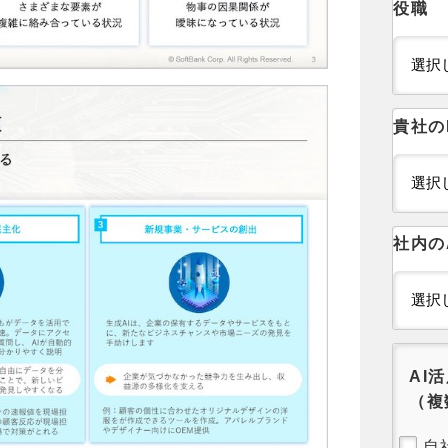
役職
貴社の
社内の
AI
（複
自