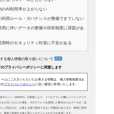
内のAI利用率が上がらない
Iの利用ルール・ガバナンスが整備できていない
I活用に伴いデータの整備や回答精度に課題があ
I活用時のセキュリティ対策に不安がある
りする個人情報の取り扱いについて
ォームにご入力いただいたお客さま情報は、個人情報保護法お
当社
プライバシーポリシー
に従い適切に管理いたします。
送信ポリシー（DMARC）の変更により、メールアドレス欄にメーリングリス
スを入力いただいた場合、そのアドレスを使用した弊社からのメールが、誤
ましと判定され、お客さま側で受信できない可能性があります。確実に受信
め、業務で利用する個人用メールアドレスの入力を推奨します。