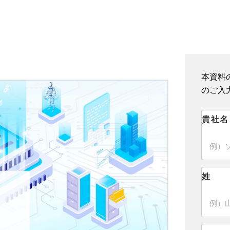
本資料
のご入
貴社名
姓