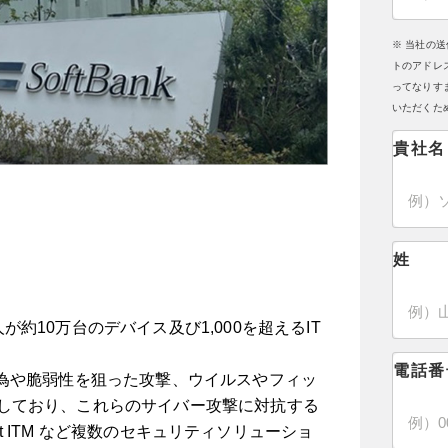
※ 当社の
トのアドレ
ってなりす
いただくた
貴社名
姓
約10万台のデバイス及び1,000を超えるIT
電話番
行為や脆弱性を狙った攻撃、ウイルスやフィッ
しており、これらのサイバー攻撃に対抗する
point ITM など複数のセキュリティソリューショ