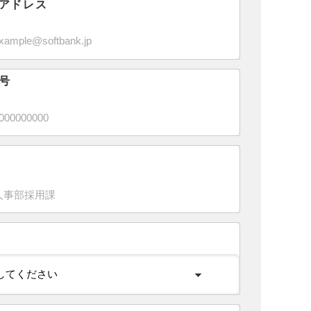
アドレス
号