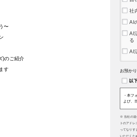
社
A
う〜
A
ン
る
A
 ビズ)のご紹介
ます
お預か
・本フ
よび、
※ 当社の
トのアドレ
ってなりす
いただくた