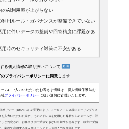
内のAI利用率が上がらない
Iの利用ルール・ガバナンスが整備できていない
I活用に伴いデータの整備や回答精度に課題があ
I活用時のセキュリティ対策に不安がある
りする個人情報の取り扱いについて
ォームにご入力いただいたお客さま情報は、個人情報保護法お
当社
プライバシーポリシー
に従い適切に管理いたします。
送信ポリシー（DMARC）の変更により、メールアドレス欄にメーリングリス
スを入力いただいた場合、そのアドレスを使用した弊社からのメールが、誤
ましと判定され、お客さま側で受信できない可能性があります。確実に受信
め、業務で利用する個人用メールアドレスの入力を推奨します。