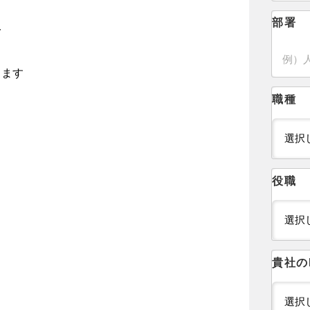
部署
み
します
職種
役職
貴社の