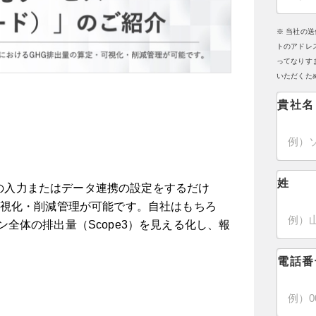
※ 当社の
トのアドレ
ってなりす
いただくた
貴社名
姓
動量の入力またはデータ連携の設定をするだけ
可視化・削減管理が可能です。自社はもちろ
全体の排出量（Scope3）を見える化し、報
電話番