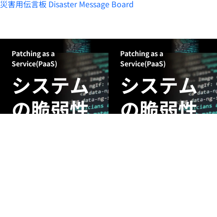
災害用伝言板
Disaster Message Board
Patching as a
Patching as a
Service(PaaS)
Service(PaaS)
システム
システム
の脆弱性
の脆弱性
被害を受
被害を受
ける前に
ける前に
修正を
修正を
AIがリスクを分析し、対応
AIがリスクを分析し、対応
の優先順位付けからパッチ
の優先順位付けから