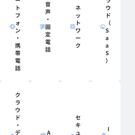
ー
ラ
音
ト
ネ
ウ
声
フ
ッ
ド
・
ォ
ト
（
固
ン
ワ
S
定
・
ー
a
電
携
ク
a
話
帯
S
電
）
話
ク
ラ
ウ
ド
セ
・
キ
I
デ
A
ュ